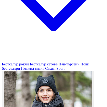
Бестселър рокли
Бестселър сетове
Най-търсени
Нови
бестселъри
Плажна визия
Casual
Sport