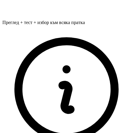
Преглед + тест + избор към всяка пратка