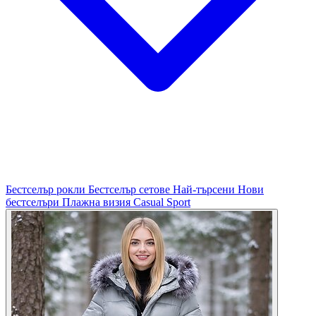
Бестселър рокли
Бестселър сетове
Най-търсени
Нови
бестселъри
Плажна визия
Casual
Sport