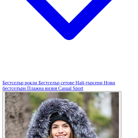
Бестселър рокли
Бестселър сетове
Най-търсени
Нови
бестселъри
Плажна визия
Casual
Sport