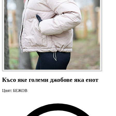
Късо яке големи джобове яка енот
Цвят:
БЕЖОВ