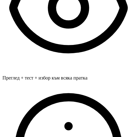
Преглед + тест + избор към всяка пратка