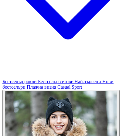
Бестселър рокли
Бестселър сетове
Най-търсени
Нови
бестселъри
Плажна визия
Casual
Sport