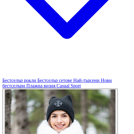
Бестселър рокли
Бестселър сетове
Най-търсени
Нови
бестселъри
Плажна визия
Casual
Sport