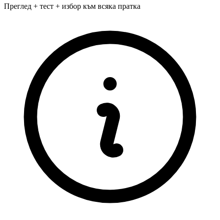
Преглед + тест + избор към всяка пратка