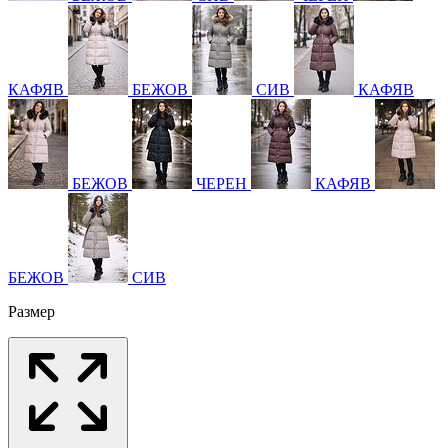
КАФЯВ
БЕЖОВ
СИВ
КАФЯВ
БЕЖОВ
ЧЕРЕН
КАФЯВ
БЕЖОВ
СИВ
Размер