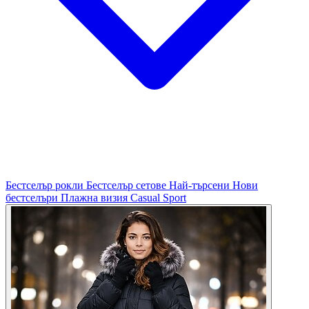
Бестселър рокли
Бестселър сетове
Най-търсени
Нови
бестселъри
Плажна визия
Casual
Sport