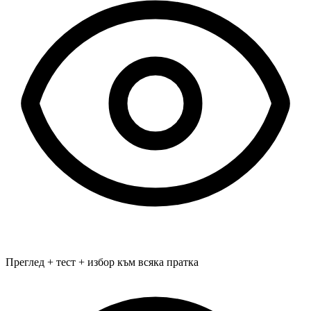
Преглед + тест + избор към всяка пратка