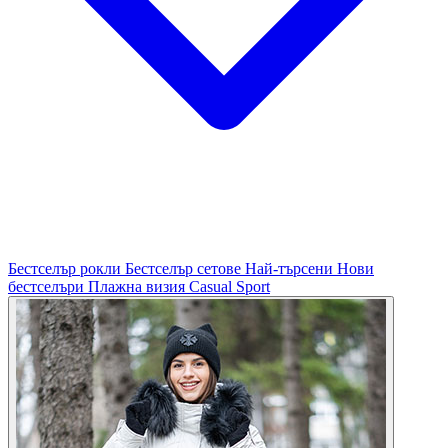
Бестселър рокли
Бестселър сетове
Най-търсени
Нови
бестселъри
Плажна визия
Casual
Sport