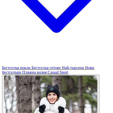
Бестселър рокли
Бестселър сетове
Най-търсени
Нови
бестселъри
Плажна визия
Casual
Sport