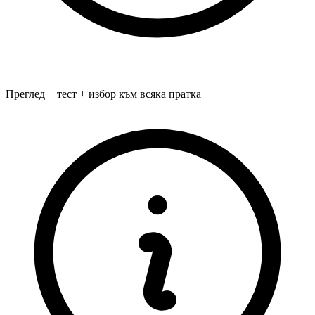
Преглед + тест + избор към всяка пратка