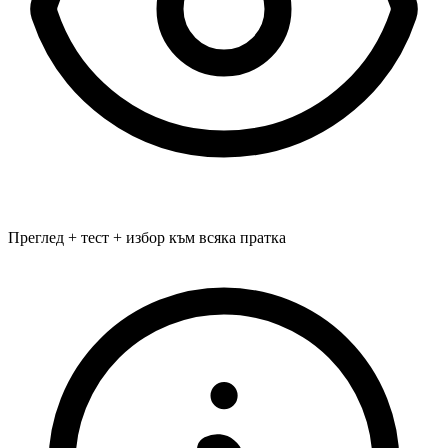
Преглед + тест + избор към всяка пратка