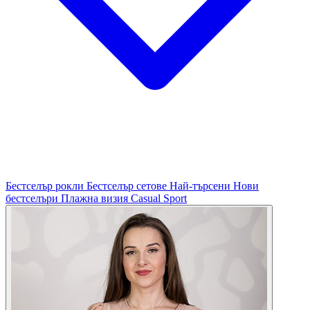
Бестселър рокли
Бестселър сетове
Най-търсени
Нови
бестселъри
Плажна визия
Casual
Sport