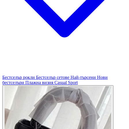
Бестселър рокли
Бестселър сетове
Най-търсени
Нови
бестселъри
Плажна визия
Casual
Sport