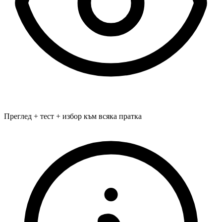
Преглед + тест + избор към всяка пратка