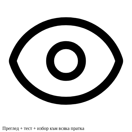
Преглед + тест + избор към всяка пратка