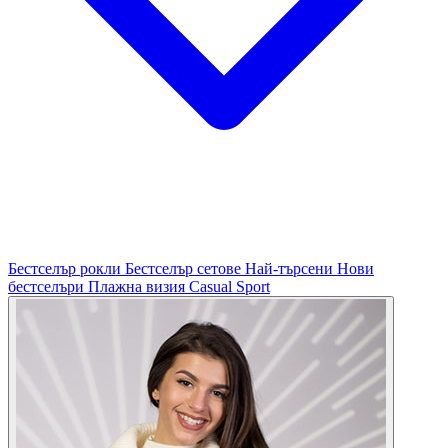
Бестселър рокли
Бестселър сетове
Най-търсени
Нови
бестселъри
Плажна визия
Casual
Sport