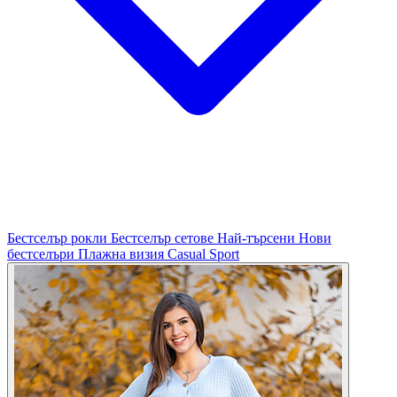
Бестселър рокли
Бестселър сетове
Най-търсени
Нови
бестселъри
Плажна визия
Casual
Sport