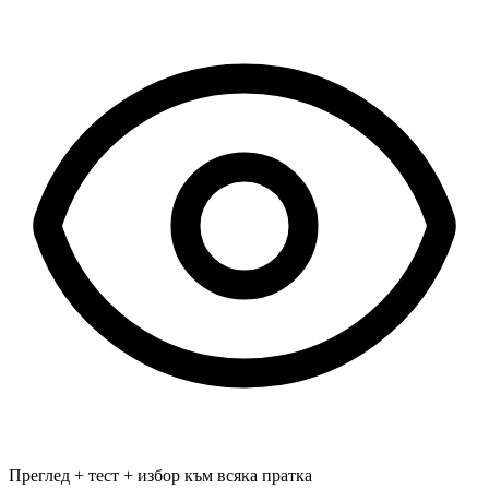
Преглед + тест + избор към всяка пратка