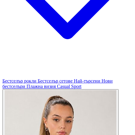
Бестселър рокли
Бестселър сетове
Най-търсени
Нови
бестселъри
Плажна визия
Casual
Sport