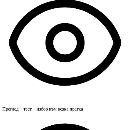
Преглед + тест + избор към всяка пратка