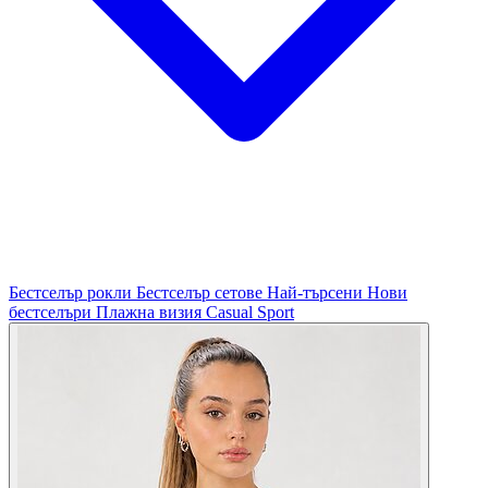
Бестселър рокли
Бестселър сетове
Най-търсени
Нови
бестселъри
Плажна визия
Casual
Sport