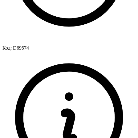
Код:
D69574