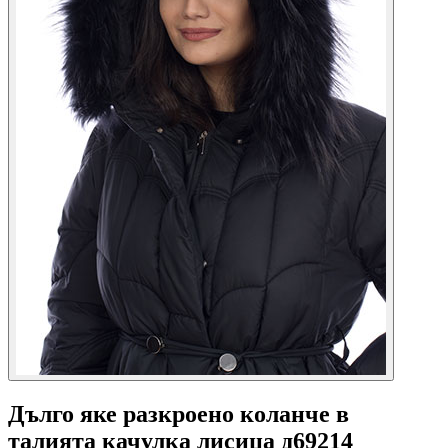
Дълго яке разкроено коланче в
талията качулка лисица д69214