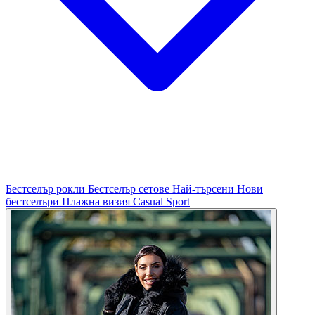
Бестселър рокли
Бестселър сетове
Най-търсени
Нови
бестселъри
Плажна визия
Casual
Sport