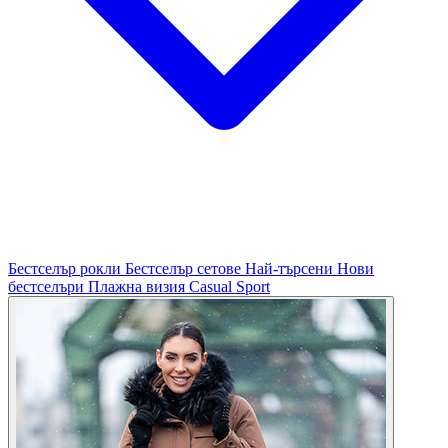
Бестселър рокли
Бестселър сетове
Най-търсени
Нови
бестселъри
Плажна визия
Casual
Sport