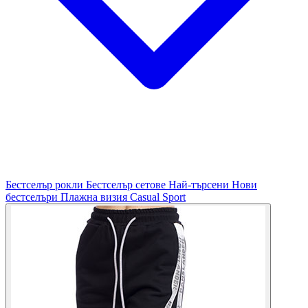
Бестселър рокли
Бестселър сетове
Най-търсени
Нови
бестселъри
Плажна визия
Casual
Sport