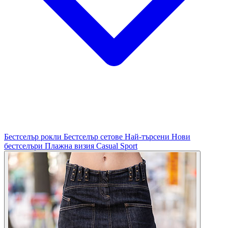
Бестселър рокли
Бестселър сетове
Най-търсени
Нови
бестселъри
Плажна визия
Casual
Sport