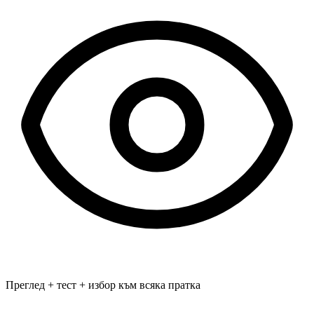
Преглед + тест + избор към всяка пратка