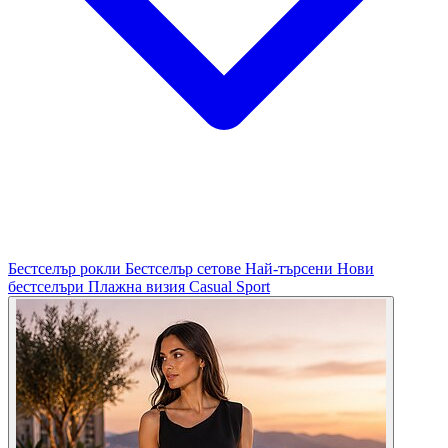
Бестселър рокли
Бестселър сетове
Най-търсени
Нови
бестселъри
Плажна визия
Casual
Sport