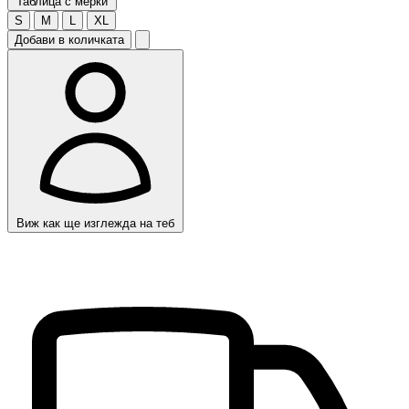
Таблица с мерки
S
M
L
XL
Добави в количката
Виж как ще изглежда на теб