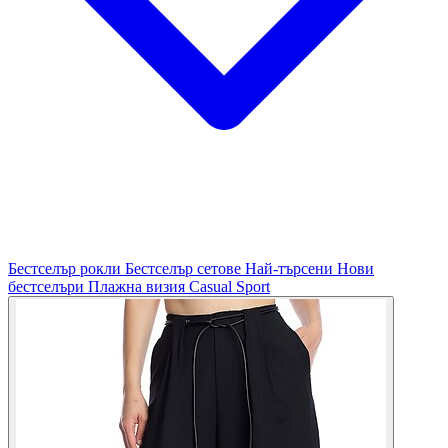
Бестселър рокли
Бестселър сетове
Най-търсени
Нови
бестселъри
Плажна визия
Casual
Sport