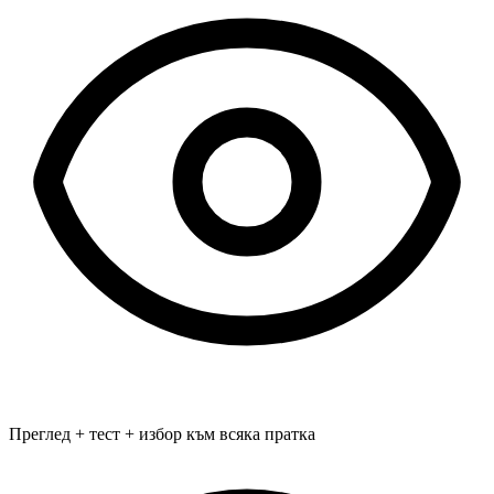
Преглед + тест + избор към всяка пратка