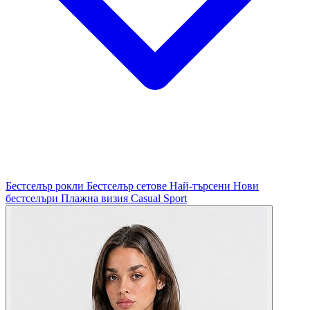
Бестселър рокли
Бестселър сетове
Най-търсени
Нови
бестселъри
Плажна визия
Casual
Sport