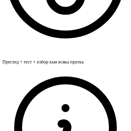
Преглед + тест + избор към всяка пратка