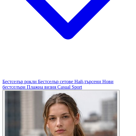
Бестселър рокли
Бестселър сетове
Най-търсени
Нови
бестселъри
Плажна визия
Casual
Sport