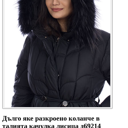
Дълго яке разкроено коланче в
талията качулка лисица д69214