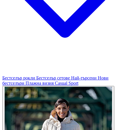
Бестселър рокли
Бестселър сетове
Най-търсени
Нови
бестселъри
Плажна визия
Casual
Sport