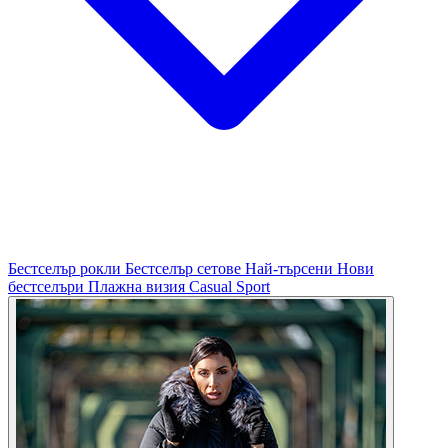
Бестселър рокли
Бестселър сетове
Най-търсени
Нови
бестселъри
Плажна визия
Casual
Sport