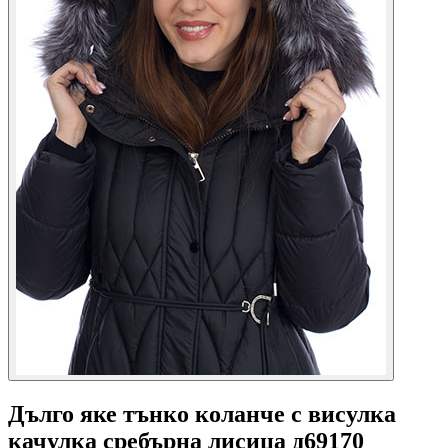
Дълго яке тънко коланче с висулка
качулка сребърна лисица д69170