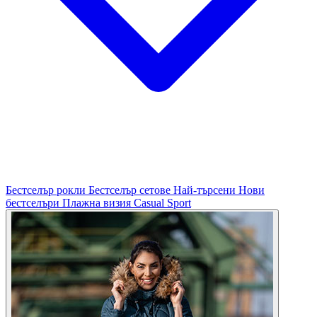
Бестселър рокли
Бестселър сетове
Най-търсени
Нови
бестселъри
Плажна визия
Casual
Sport