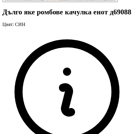
Дълго яке ромбове качулка енот д69088
Цвят:
СИН