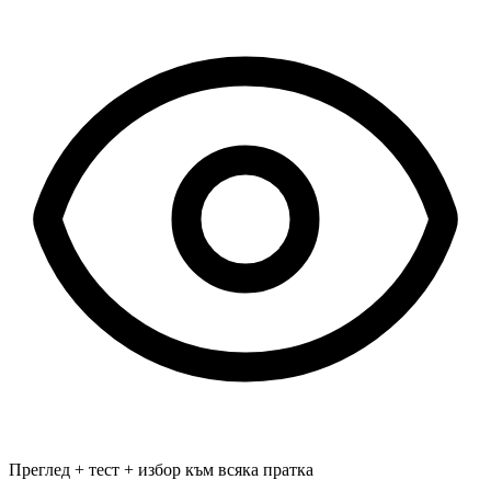
Преглед + тест + избор към всяка пратка