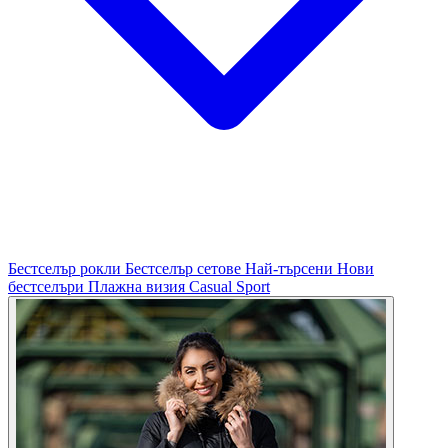
Бестселър рокли
Бестселър сетове
Най-търсени
Нови
бестселъри
Плажна визия
Casual
Sport