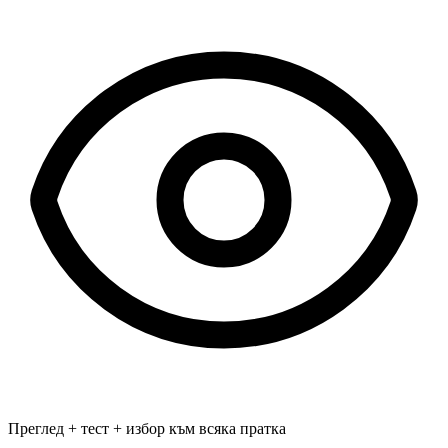
Преглед + тест + избор към всяка пратка