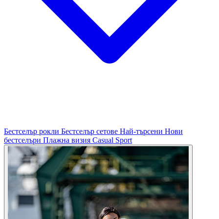
Бестселър рокли
Бестселър сетове
Най-търсени
Нови
бестселъри
Плажна визия
Casual
Sport