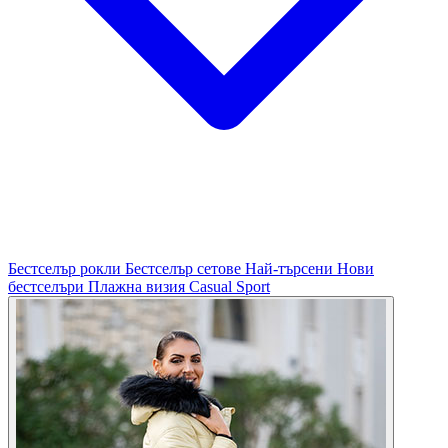
Бестселър рокли
Бестселър сетове
Най-търсени
Нови
бестселъри
Плажна визия
Casual
Sport