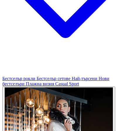
Бестселър рокли
Бестселър сетове
Най-търсени
Нови
бестселъри
Плажна визия
Casual
Sport