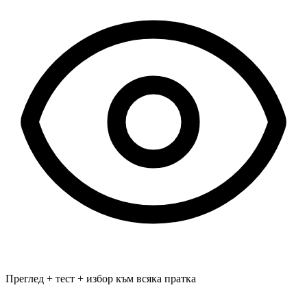
Преглед + тест + избор към всяка пратка