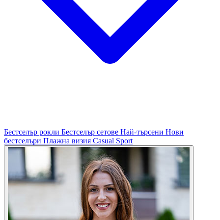
Бестселър рокли
Бестселър сетове
Най-търсени
Нови
бестселъри
Плажна визия
Casual
Sport