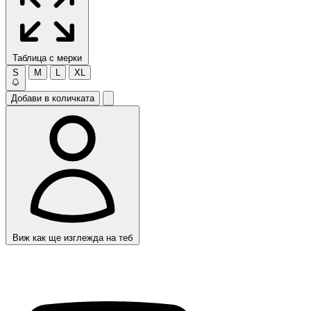
Таблица с мерки
S
M
L
XL
Добави в количката
Виж как ще изглежда на теб