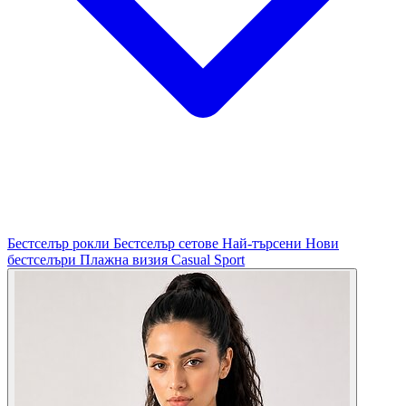
Бестселър рокли
Бестселър сетове
Най-търсени
Нови
бестселъри
Плажна визия
Casual
Sport