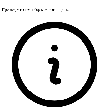
Преглед + тест + избор към всяка пратка