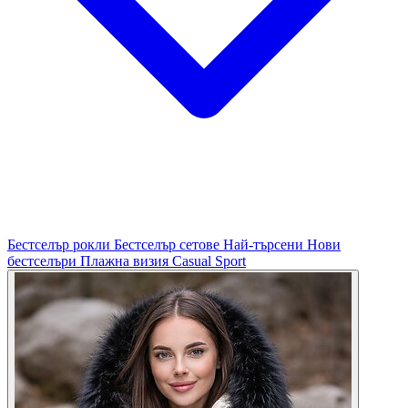
Бестселър рокли
Бестселър сетове
Най-търсени
Нови
бестселъри
Плажна визия
Casual
Sport