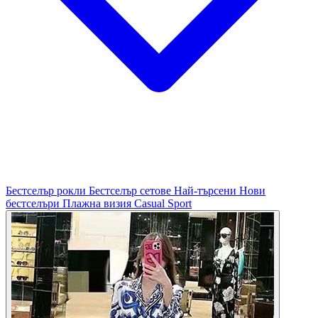
Бестселър рокли
Бестселър сетове
Най-търсени
Нови
бестселъри
Плажна визия
Casual
Sport