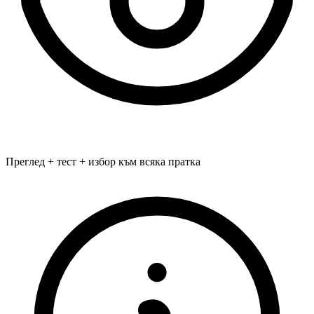
Преглед + тест + избор към всяка пратка