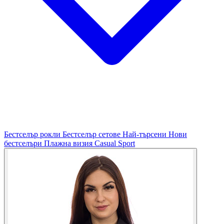
Бестселър рокли
Бестселър сетове
Най-търсени
Нови
бестселъри
Плажна визия
Casual
Sport