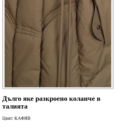
Дълго яке разкроено коланче в
талията
Цвят:
КАФЯВ