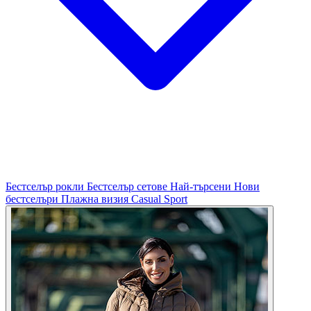
Бестселър рокли
Бестселър сетове
Най-търсени
Нови
бестселъри
Плажна визия
Casual
Sport