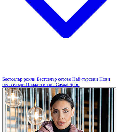
Бестселър рокли
Бестселър сетове
Най-търсени
Нови
бестселъри
Плажна визия
Casual
Sport