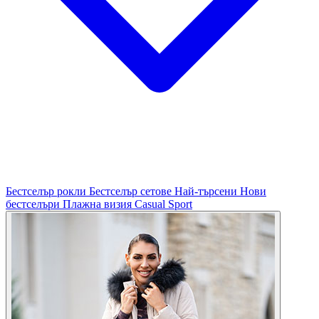
Бестселър рокли
Бестселър сетове
Най-търсени
Нови
бестселъри
Плажна визия
Casual
Sport