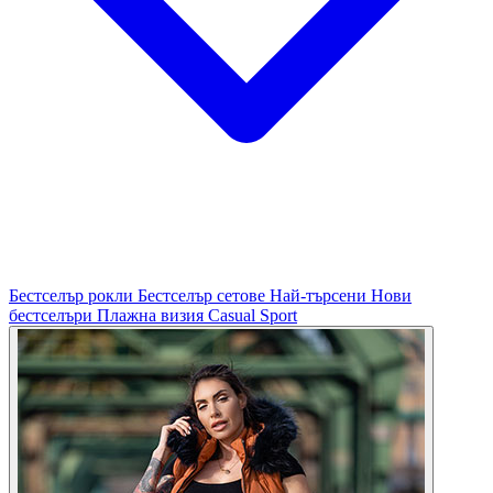
Бестселър рокли
Бестселър сетове
Най-търсени
Нови
бестселъри
Плажна визия
Casual
Sport