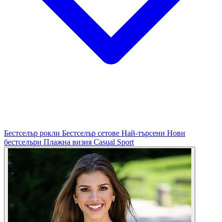
Бестселър рокли
Бестселър сетове
Най-търсени
Нови
бестселъри
Плажна визия
Casual
Sport