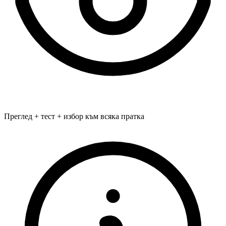
Преглед + тест + избор към всяка пратка