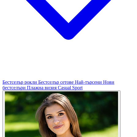
Бестселър рокли
Бестселър сетове
Най-търсени
Нови
бестселъри
Плажна визия
Casual
Sport